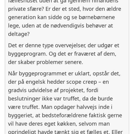
fælleshuset uden at gå igennem hinandens
private sfære? Er der et sted, hvor den ældre
generation kan sidde og se børnebørnene
lege, uden at de nødvendigvis behøver at
deltage?
Det er denne type overvejelser, der udgør et
byggeprogram. Og det er fraværet af dem,
der skaber problemer senere.
Når byggeprogrammet er uklart, opstår det,
der på engelsk hedder scope creep – en
gradvis udvidelse af projektet, fordi
beslutninger ikke var truffet, da de burde
være truffet. Man opdager halvvejs inde i
byggeriet, at bedsteforældrene faktisk gerne
vil have deres eget køkken, selvom man
oprindeligt havde tænkt sig et fælles et. Eller