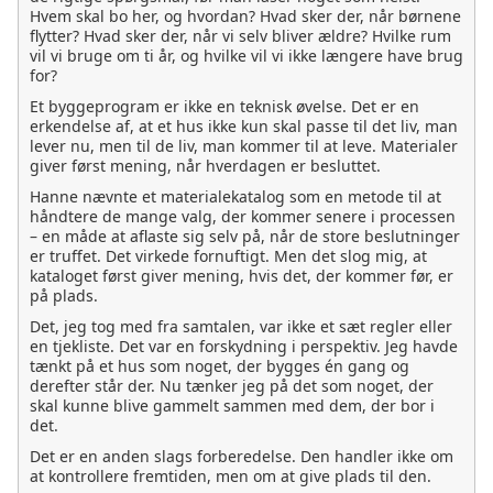
Hvem skal bo her, og hvordan? Hvad sker der, når børnene
flytter? Hvad sker der, når vi selv bliver ældre? Hvilke rum
vil vi bruge om ti år, og hvilke vil vi ikke længere have brug
for?
Et byggeprogram er ikke en teknisk øvelse. Det er en
erkendelse af, at et hus ikke kun skal passe til det liv, man
lever nu, men til de liv, man kommer til at leve. Materialer
giver først mening, når hverdagen er besluttet.
Hanne nævnte et materialekatalog som en metode til at
håndtere de mange valg, der kommer senere i processen
– en måde at aflaste sig selv på, når de store beslutninger
er truffet. Det virkede fornuftigt. Men det slog mig, at
kataloget først giver mening, hvis det, der kommer før, er
på plads.
Det, jeg tog med fra samtalen, var ikke et sæt regler eller
en tjekliste. Det var en forskydning i perspektiv. Jeg havde
tænkt på et hus som noget, der bygges én gang og
derefter står der. Nu tænker jeg på det som noget, der
skal kunne blive gammelt sammen med dem, der bor i
det.
Det er en anden slags forberedelse. Den handler ikke om
at kontrollere fremtiden, men om at give plads til den.