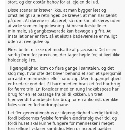
stort, og der opstår behov for at leje en del ud.
Disse scenarier kræver ikke, at man bygger løst og
omstilleligt i alle retninger. De kræver, at man har tænkt
på dem. At dørene er placeret, så rum kan afskæres uden
at virke som en lappeløsning. At niveauforskelle er
minimale, så gangbesværede kan bevæge sig frit. At
installationer er ført, så et ekstra badeværelse er muligt
uden at rive gulve op.
Fleksibilitet er ikke det modsatte af præcision. Det er en
særlig form for præcision, der tager højde for, at livet ikke
holder sig i ro.
Tilgængelighed kom op flere gange i samtalen, og det
slog mig, hvor ofte det bliver behandlet som et spørgsmål
om ældre mennesker eller handicap. Men tilgængelighed
er bredere end det. Et barn med en brækket fod har brug
for færre trin. En forælder med en tung indkøbspose har
brug for en let passage fra bil til køkken. En træt
hjemvendt fra arbejde har brug for en ankomst, der ikke
føles som en forhindringsbane.
I et fler-generationshus er tilgængelighed særligt kritisk,
fordi beboernes fysiske formåen ændrer sig over tid, og
fordi huset skal kunne fungere for mennesker i meget
forskellige livsfaser samtidig. Men princippet gælder