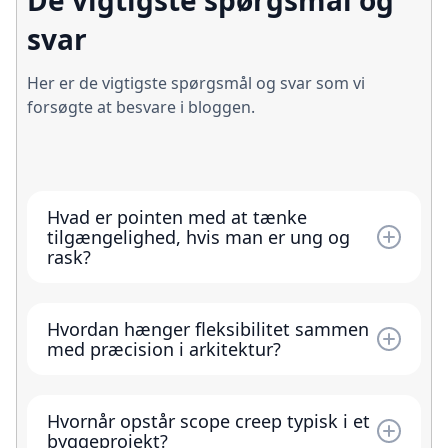
De vigtigste spørgsmål og
svar
Her er de vigtigste spørgsmål og svar som vi
forsøgte at besvare i bloggen.
Hvad er pointen med at tænke
tilgængelighed, hvis man er ung og
rask?
Tilgængelighed handler ikke kun om alder
eller handicap, men om hverdagslivets
Hvordan hænger fleksibilitet sammen
skiftende situationer. Fysisk formåen ændrer
med præcision i arkitektur?
sig over tid, og et hus kan gå fra at være let at
Fleksibilitet er ikke det samme som at bygge
bruge til at blive besværligt. Når det tænkes
generisk. Den udspringer af præcise
tidligt, kan det understøtte et langt,
Hvornår opstår scope creep typisk i et
overvejelser om, hvordan behov kan ændre
almindeligt liv i huset.
byggeprojekt?