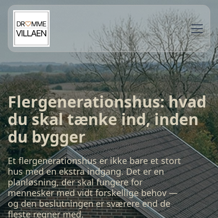
Flergenerationshus: hvad
du skal tænke ind, inden
du bygger
Et flergenerationshus er ikke bare et stort
hus med en ekstra indgang. Det er en
planløsning, der skal fungere for
mennesker med vidt forskellige behov —
og den beslutningen er sværere end de
fleste regner med.