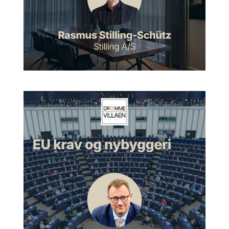
uddannelse, en ny uddannelse, som jeg overvejede, om jeg
skulle til København eller Aarhus, og så åbnede den her nye
uddannelse, som var sådan lidt mere en teknisk uddannelse
omkring design og arkitektur i Aalborg. Så tænkte jeg, det må
være mit. Det gav selvfølgelig også den lidt mere tekniske
tilgang til det. Så den hoppede jeg på og blev færdiguddannet
heroppe. Selvfølgelig med en lille afstikker til Kunstakademiet i
København også.
Jesper:
Og så startede jeg op som, jeg skulle selvfølgelig
være industriel designer på det tidspunkt, men da jeg ligesom
fik en intro til arkitektur, som var ret nyt for mig på en eller
anden måde, så gav det lige pludselig bare meget bedre
mening. Tingene kunne bruges på en helt anden måde,
meget mere bestandigt og vedvarende, og man kunne være
med til at skabe byrum omkring en. Det var ekstremt
tiltrækkende for mig.
Morten:
Ja, lige præcis. Jeg skiftede lige fra en lille skala til en
lidt større.
Hvad betyder det egentlig, at