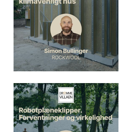
sidder du hjemme, mens vi laver optagelsen her, har du
tegnet dit eget hus, eller hvad er historien der?
Jesper:
Nej, jeg fandt det her skønne hus i Vejgaard, som er
en ydre bydel til Aalborg, som ligger ekstremt naturskønt, og
så var der sådan en fin villa fra 1959. Og selvfølgelig også en
arkitekttegnet, men det er ikke mig selv, der fik lov til at gøre
det. Jeg ved heller ikke, om jeg nogensinde turde at tegne
min egen villa.
Morten:
Det bliver du nødt til at fortælle, hvorfor ville du ikke
turde det?
Jesper:
Jeg tror, det ville være en proces, der ville være så
ekstremt lang, så jeg tror, jeg går på pension, inden jeg bliver
færdig med det. Jeg tror simpelthen ikke, jeg ville være i stand
til at tage de endelige beslutninger. Jeg tror, jeg vil være bedre
til at tegne for andre og så tage beslutninger på andres vegne
end på min egen.
Fra designinteresse til arkitektur
Morten:
Men lad os lige høre din indflyvning. Hvorfor var det
arkitekturen eller arkitektfaget, som blev din levevej egentlig?