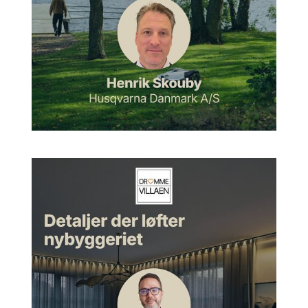
Jesper:
Jamen, det startede egentlig relativt kort efter
gymnasiet, at jeg fik sådan en interesse for design og danske
møbler. Så jeg begyndte at studere ekstremt meget de her
danske møbelklassikere, som vi jo alle sammen kender. Det
gjorde man ikke så meget i dengang. Det var så langt tilbage,
og jeg begyndte at opkøbe nogle af de her gamle møbler og
sådan nogle ting. Dengang kostede de jo ingenting, men det
er jo så kommet efter.
Jesper:
Jeg kan huske, jeg købte, jeg tror, det første, det
startede, da jeg købte fire Myrestole af Arne Jacobsen tilbage
i 90'erne, tror jeg nok faktisk det er. Og så fandt den bare ind
til at sige, hvad fanden var det, de der stole kunne. Jeg
syntes, det var sådan ekstremt elegante, men jeg havde ikke
set dem ret meget i forhold til, hvordan man profilerer dem i
dag. Og så begyndte jeg ligesom at komme ind omkring det
her dansk design og fik hele historien sådan ind bagved, og
hvordan tingene havde udviklet sig igennem
industrialiseringen og hele de her danske møbelklassikere og
efterkrigsmøblerne og hele den her historie.
Jesper:
Og det var ligesom det, der afstedkom, at jeg skulle i
hvert fald i den her retning. Og så endte jeg jo på en