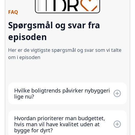
FAQ
Spørgsmål og svar fra
episoden
Her er de vigtigste spørgsmål og svar som vi talte
om i episoden
Hvilke boligtrends påvirker nybyggeri
lige nu?
Corona accelererede især hjemmearbejde og
interessen for Danmark som ferieland, hvilket
Hvordan prioriterer man budgettet,
har øget efterspørgslen på hjemmekontorer
hvis man vil have kvalitet uden at
og sommerhuse. Samtidig ser man en
bygge for dyrt?