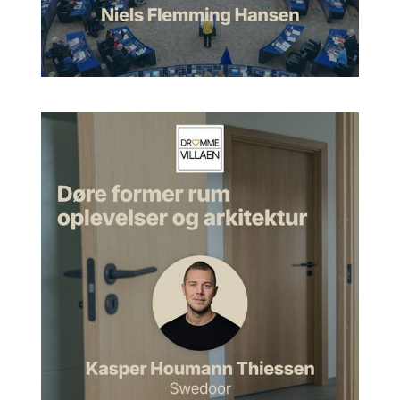
noget er tidløst?
Morten:
Og det hænger jo også rigtig godt sammen med den
samtale, vi skal have i dag, det her med arkitektur i en tidløs
streg, fordi nogle af de møbelklassikere, som du nævner, det
er jo også noget, som stadigvæk er yderst interessant i dag.
Så hvad betyder det egentlig for dig, at noget er tidløst?
Jesper:
Jamen, tidløst, det er sådan et ord, som man bruger
meget, men der er jo ikke noget, der er tidløst. Alting bliver jo
skabt i en tid. Og det tror jeg også lidt er vores tilgang til det at
skabe arkitektur, at det, som vi laver i dag, det skal jo være
noget, der repræsenterer den tid, vi lever i. Vi skal jo ikke
tegne noget, der repræsenterer en tid, som vores forældre
levede i.
Jesper:
Tingene skal ikke som sådan være tidløse
nødvendigvis. Tingene må gerne kunne afspejle en tid uden
at blive grimme over tid. Det er måske i virkeligheden det, det
handler om. Kan vi holde ud at se på det over tid? Det er ikke
ensbetydende med, bare fordi vi kan det, så er det ikke
ensbetydende med, at det er tidløst.
Jesper:
Jeg vil heller ikke nødvendigvis sige, nu snakker jeg
selv om Myren før, jeg synes jo ikke Myren som sådan er