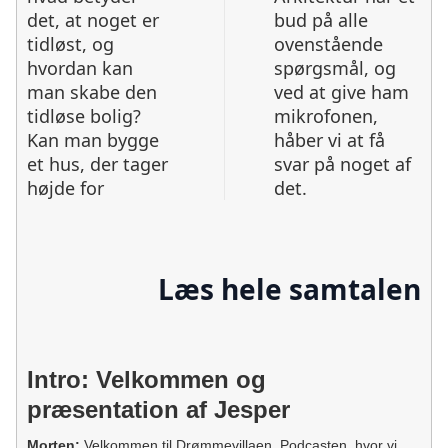
det, at noget er
bud på alle
tidløst, og
ovenstående
hvordan kan
spørgsmål, og
man skabe den
ved at give ham
tidløse bolig?
mikrofonen,
Kan man bygge
håber vi at få
et hus, der tager
svar på noget af
højde for
det.
Læs hele samtalen
Intro: Velkommen og
præsentation af Jesper
Morten:
Velkommen til Drømmevillaen. Podcasten, hvor vi