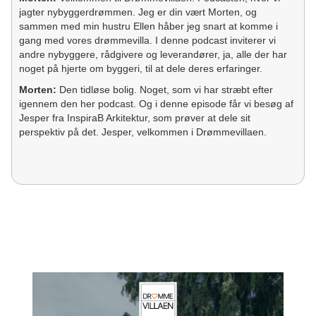
jagter nybyggerdrømmen. Jeg er din vært Morten, og
sammen med min hustru Ellen håber jeg snart at komme i
gang med vores drømmevilla. I denne podcast inviterer vi
andre nybyggere, rådgivere og leverandører, ja, alle der har
noget på hjerte om byggeri, til at dele deres erfaringer.
Morten:
Den tidløse bolig. Noget, som vi har stræbt efter
igennem den her podcast. Og i denne episode får vi besøg af
Jesper fra InspiraB Arkitektur, som prøver at dele sit
perspektiv på det. Jesper, velkommen i Drømmevillaen.
Jesper:
Tak for det.
Morten:
Og tak fordi du har lyst til at stille op og fortælle
omkring det her tema omkring den tidløse streg. Og jeg må
sige, det er jo et af de spørgsmål, som er gået igennem igen
og igen i mange af de her episoder i podcasten, så nu håber
jeg, du kommer med det endelige svar i dag.
Jesper:
Det gør jeg ikke.
Morten:
Nej, det ville jeg heller ikke regne med. Prøv at høre
Jesper, inden vi hopper ind i det, lad os lige høre lidt om dig
og din baggrund.