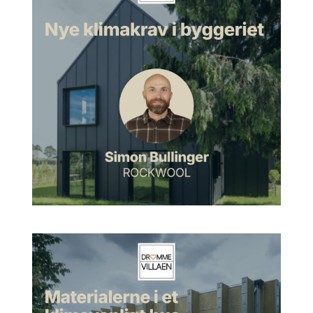
Jesper:
Ja, jeg er Jesper Krog. Uddannet arkitekt, eller det vil
sige, jeg er uddannet civilingeniør ved Aalborg Universitet og
gået der fem år, så har jeg været på Arkitektskolen i
København. Og er nu medejer af InspiraB Arkitektur, som
ligger her i Aalborg. Vi spænder sådan lidt vidt i forhold til,
hvad vi laver. Men vi har ekstremt meget fokus på det at bo.
Og det er både i stor og i lille skala, kan man sige. Vi er
ligesom en tegnestue, der er lidt delt i to segmenter. Vi har
nogle lidt større udviklingsprojekter, og så har vi private
kunder, som primært er villaer og sommerhuse.
Morten:
Okay. Hvor mange huse har man så tegnet, når man
har siddet i den situation med den virksomhed, som I gør her?
Jesper:
Jamen, vi har tegnet mange huse. Og man bliver jo
utrolig klog på, når man har tegnet mange huse, for så
kommer tingene til at glide lidt nemmere, og man lærer
ekstremt meget af at erfare mange huse. Jeg ved ikke, hvor
mange huse vi har rundet, men måske nok deromkring de
250 huse eller sådan noget, måske endda. Ja, 250 huse, så vi
har tegnet mange huse, men det er jo ikke alle huse, vi
ligesom viser og formidler videre.
Morten:
Nej, lige nøjagtigt. Hvad med det hus, du selv, nu