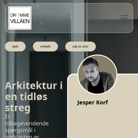
Ep48
Arkitekt
July 26, 2023
Arkitektur i
en tidløs
Jesper Korf
streg
Et
tilbagevendende
spørgsmål i
podcasten er,