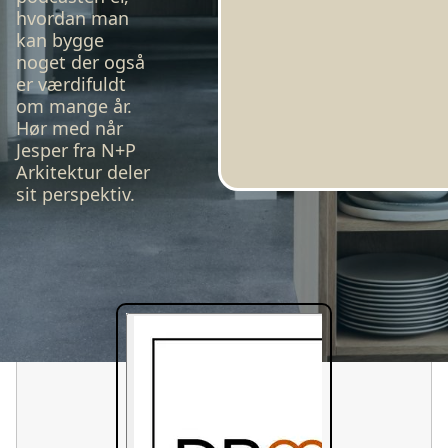
hvordan man
kan bygge
noget der også
er værdifuldt
om mange år.
Hør med når
Jesper fra N+P
Arkitektur deler
sit perspektiv.