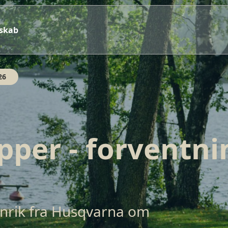
sskab
26
per - forventni
enrik fra Husqvarna om