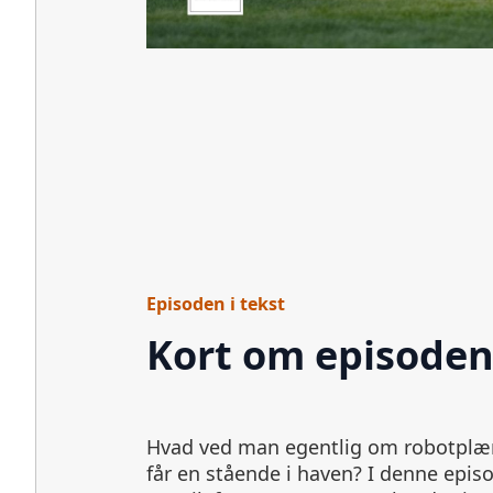
Episoden i tekst
Kort om episode
Hvad ved man egentlig om robotplæn
løsninger, om installation og om de 
får en stående i haven? I denne episode taler vi med
fører til skuffelse. Vi taler også om, hvornår en