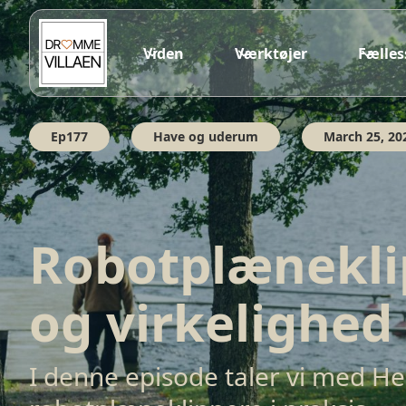
Viden
Værktøjer
Fælle
Ep177
Have og uderum
March 25, 20
Robotplæneklip
og virkelighed
I denne episode taler vi med H