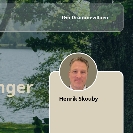
Om Drømmevillaen
nger
Henrik Skouby