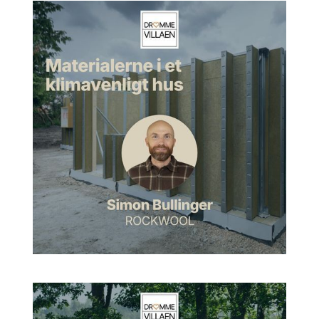
Pernille:
Det er faktisk et godt spørgsmål. Jeg tror faktisk
primært, det var det her med, at der er lidt modstand. Der er
noget at forholde sig til. Der er noget, man bliver nødt til at gå
på opdagelse i og finde ud af: Hvad er der på spil her? Det
tror jeg faktisk. Det er nok i virkeligheden det. Ja.
Morten:
Okay.
Pernille:
Jeg kan godt lide at undersøge tingene, inden jeg
går i gang.
Fra store kulturbygninger til
villaer
Morten:
Det er jo sådan nogle store navne, du nævner.
Kunsten i Aalborg, det er jo ikke sikkert, alle folk kender det,
men Kronborg i hvert fald. Går man ind i det med sådan en,
hvordan går man ind i sådan en opgave? Er der lidt ærefrygt,
eller er der lidt nerver på, når man går i gang med sådan et
projekt?
Pernille:
Det er der jo altid, fordi det er jo lidt fantastisk. Det er
jo sådan noget sommerfuglestøv, man kommer til. Og gamle
materialer og en historie. Så det er jo både kulturen,