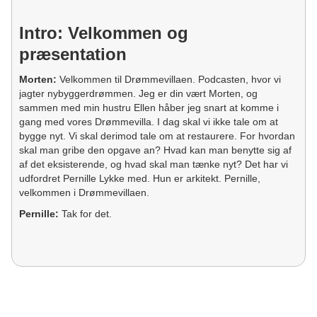
Intro: Velkommen og
præsentation
Morten:
Velkommen til Drømmevillaen. Podcasten, hvor vi
jagter nybyggerdrømmen. Jeg er din vært Morten, og
sammen med min hustru Ellen håber jeg snart at komme i
gang med vores Drømmevilla. I dag skal vi ikke tale om at
bygge nyt. Vi skal derimod tale om at restaurere. For hvordan
skal man gribe den opgave an? Hvad kan man benytte sig af
af det eksisterende, og hvad skal man tænke nyt? Det har vi
udfordret Pernille Lykke med. Hun er arkitekt. Pernille,
velkommen i Drømmevillaen.
Pernille:
Tak for det.
Morten:
Og tusind tak, fordi du har lyst til at stille op i dag og
tale om et emne, som ikke handler om nybyggeri, men faktisk
meget om restaurering. Og det har jeg glædet mig rigtig
meget til, fordi der jo faktisk er nogle elementer, som jeg
tænker, vi som nybyggere, der er også mange ombyggere,
der lytter med, egentlig kan lære af dig. Inden vi skal ind i