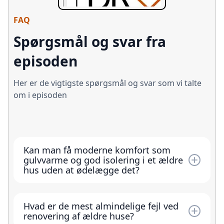
FAQ
Spørgsmål og svar fra
episoden
Her er de vigtigste spørgsmål og svar som vi talte
om i episoden
Kan man få moderne komfort som
gulvvarme og god isolering i et ældre
hus uden at ødelægge det?
Ja, ofte. Mange ældre bygninger er robuste og
kan opgraderes med fx nyt terrændæk med
Hvad er de mest almindelige fejl ved
varme og korrekt udført isolering. Nøglen er
renovering af ældre huse?