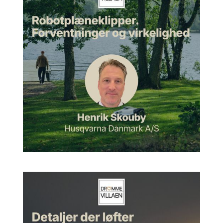
kulturhistorien og arkitekturen og gamle materialer, som kan
have 500 år på bagen og så videre. Så helt sikkert. Men i
virkeligheden arbejder man jo med den slags bygninger, som
man arbejder med nyere bygninger også. Det kunne være en
villa fra 70'erne. Man starter med at undersøge, hvad er der
på spil, og så er det klart, at nogle bygninger må man gå lidt
mere til end andre.
Morten:
Ja, lige nøjagtig.
Pernille:
Ja.
Morten:
Jeg er nysgerrig på, stadigvæk når man har arbejdet
med sådan nogle store bygninger eller kendte bygninger,
hvad er det projekt, du har været med i, som har betydet mest
for dig? Hvad har det været for et projekt?
Pernille:
Jeg tror faktisk, at det første projekt, jeg lavede som
uddannet arkitekt, det tog også fire år. Det var en stor
restaurering inde i København, et firlænget kompleks, der
hedder Fæstningens Materialgård. Det ligger ved siden af det,
som de fleste nok kender i dag, der hedder BLOX. Men et
fredet anlæg. Og det var særligt for mig, fordi det var det
første projekt, hvor jeg fik lov til både at registrere og