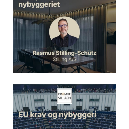
værdisætte og finde ud af, hvad er historien i den her bygning,
og hvordan kan vi gå til det? Og så var det fire helt forskellige
bygninger. Så den ene var meget, meget fin og skulle
restaureres efter alle kunstens regler. Og så var der en
bindingsværksbygning, som var knap så fin, men så var der
faktisk nogle skure, som slet ikke var nogen særlig stor
arkitektur. Men de hørte jo til det her kompleks, så der kunne
vi få lov at lave et nyt formsprog. Så det der med egentlig at
arbejde med både nyt og gammelt, og sådan meget divers
tilgang til restaurering i det projekt, det var spændende.
Morten:
Ja, okay. Det lyder også meget spændende.
Pernille:
Ja.
Hvad gamle bygninger kan lære
os
Morten:
Prøv at høre, og det er jo netop det her med
restaurering og det her med at arbejde med gamle huse, som
vi skal tale om her i dag. Sådan lige inden vi kommer helt ind i
det, hvad kan vi egentlig lære af de her gamle bygninger, når
vi taler omkring nybyggeri, eller vi taler byggeri i dagens