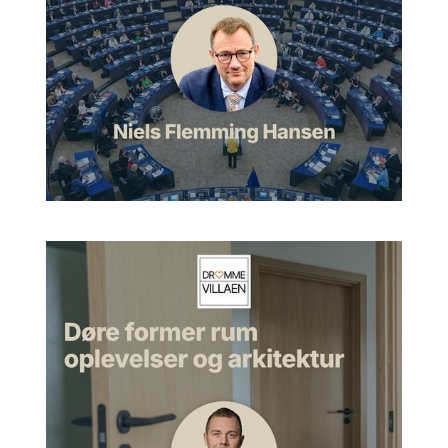
byggeri?
Pernille:
Ja. Altså, jeg tror, man kan sige, at man har gjort sig
meget umage, når man opførte bygninger tidligere.
Materialerne kostede rigtig mange penge. Så derfor skulle
man gøre det rigtig godt. Det kostede til gengæld ikke så
mange penge, de arbejdstimer man lagde i det. Det er vendt
på hovedet i dag. Så derfor ser vi nogle bygninger med en
enorm høj grad af detaljering og flotte bearbejdninger af
materialer og så videre. Og det skal vi passe rigtig godt på.
Og det, vi kan lære af det, det er jo, at når man gør sig
umage, både med arkitekturen og proportionerne og
detaljerne og materialerne, så passer vi faktisk rigtig godt på
de bygninger, og vi bevarer dem i rigtig mange år. Så hvis
man taler om klima og så videre, så er det bedste, man kan
gøre, jo i virkeligheden at bygge noget, som vi kommer til at
holde så meget af, at vi får lyst til at bevare det i rigtig, rigtig
mange år.
Morten:
Ja.
Pernille:
Ja.
Morten:
Så det handler om materialevalg, eller hvordan?