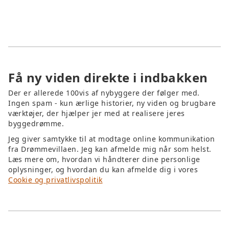
(entydige tegninger, beskrivelser og
tilbudslister), valg af entreprenør og derefter
udførelse med byggemøder og tilsyn.
Få ny viden direkte i indbakken
Der er allerede 100vis af nybyggere der følger med.
Ingen spam - kun ærlige historier, ny viden og brugbare
værktøjer, der hjælper jer med at realisere jeres
byggedrømme.
Jeg giver samtykke til at modtage online kommunikation
fra Drømmevillaen. Jeg kan afmelde mig når som helst.
Læs mere om, hvordan vi håndterer dine personlige
oplysninger, og hvordan du kan afmelde dig i vores
Cookie og privatlivspolitik