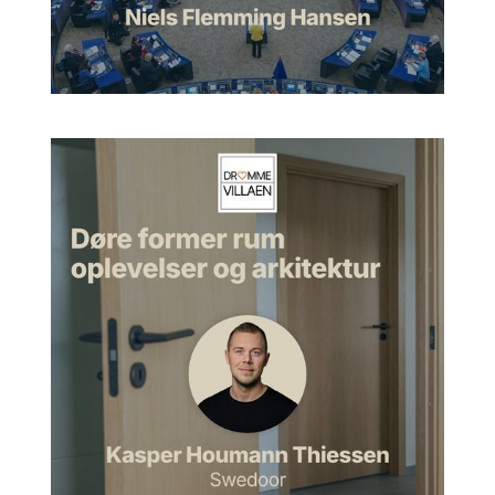
er det for nogle faser, man går igennem, hvis man kommer og
skal bygge et hus ved jer?
Uffe:
Jo. Det bliver sådan lidt en lang snak, men det handler
jo lidt om at starte med at sige, jamen de vigtigste
beslutninger, hvor placerer vi os på grunden? Bygger vi i et
eller to plan? Er det et nybyg, tilbyg eller en ombygning?
Sådan ligesom få indkredset det der. Laver vi et nyt hus, så er
der sådan noget, der hedder en program- og idéfase, som
man er nødt til at give noget tid og noget opmærksomhed,
hvor hvis der ligger et hus i forvejen, man skal bygge til, så er
der jo rigtig meget af det, der er givet på forhånd. Så
afhængig af, om man starter med et helt blankt stykke papir,
eller man har noget i forvejen, så er der sådan en fase,
program og idé, og ellers er der en skitsefase, som tager fat
om de væsentligste ting og får dem på plads.
Morten:
Hvad er leverancen egentlig af et skitseprojekt?
Fordi der er jo mange arkitekter, der bruger den term, eller
bruger det. Hvad er det, man står med i hånden som
nybygger, når man er færdig med skitseprojektet?
Uffe:
Jamen, det er jo nok afhængigt af tegnestue eller
arkitekt til arkitekt. Vores erfaring er, at når vi har med