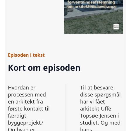
Episoden i tekst
Kort om episoden
Hvordan er
Til at besvare
processen med
disse spørgsmål
en arkitekt fra
har vi fået
første kontakt til
arkitekt Uffe
færdigt
Topsøe-Jensen i
byggeprojekt?
studiet. Og med
Og hvad er
hans