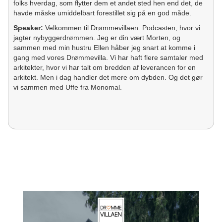
folks hverdag, som flytter dem et andet sted hen end det, de
havde måske umiddelbart forestillet sig på en god måde.
Speaker:
Velkommen til Drømmevillaen. Podcasten, hvor vi
jagter nybyggerdrømmen. Jeg er din vært Morten, og
sammen med min hustru Ellen håber jeg snart at komme i
gang med vores Drømmevilla. Vi har haft flere samtaler med
arkitekter, hvor vi har talt om bredden af leverancen for en
arkitekt. Men i dag handler det mere om dybden. Og det gør
vi sammen med Uffe fra Monomal.
Morten:
Uffe, velkommen i Drømmevillaen.
Uffe:
Tak. Og tak for invitationen.
Morten:
Ja, meget gerne, og jeg har glædet mig rigtig meget
til at tale med dig i dag og kan lære noget af den her store
erfaring, du har både med arkitekter og med din egen
tegnestue. Inden vi kommer ind i det, så synes jeg lige, du
skal have en chance for at præsentere dig selv. Hvem er du?
Uffe:
Ja. Jeg hedder Uffe Tønsberg Jensen. Jeg er arkitekt,
uddannet fra Arkitektskolen i København. Jeg er indehaver og
arkitekt i tegnestuen Monomal, som jeg driver sammen med
min partner in crime, havde jeg nær sagt, både privat og