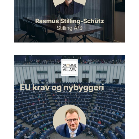
på folks, eller sætte en ramme om folks hverdag, som flytter
dem et andet sted hen end det, de havde måske umiddelbart
forestillet sig på en god måde.
Morten:
Ja. Kan du være mere konkret om det? Altså, hvad
var det for et projekt, som du så tænker på? Hvad var det for
en forskel, det gjorde for den kunde, som I havde i butikken
der?
Uffe:
Jamen, jeg tror bare, at det er jo det der med at have en
god handske, som bare passer helt perfekt på hånden, eller
et godt jakkesæt eller et eller andet, man føler sig enormt godt
tilpas i, uden at man nogle gange lægger mærke til, hvor godt
det er. Det er bare fantastisk at kunne bidrage med i sin
faglighed til folk på den måde.
Fra skitse til myndighedsprojekt
Morten:
Ja, men det kan jeg godt forstå. Det hænger jo også
lidt sammen med det her tema, vi skal tale om i dag, fra skitse
til virkelighed. Og som jeg forestiller mig det, eller kender det
lidt fra vores eget byggeri, så er det jo nogle forskellige faser,
man egentlig går igennem, når man tager fat på en arkitekt
som jer. Kan du ikke prøve at forklare lidt omkring det? Hvad