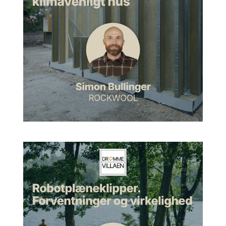
egentlig? Hvad var det, der drev passionen der?
Uffe:
Jamen altså, jeg ved ikke, jeg er vokset op i et hjem,
hvor min far også var arkitekt, og det har måske nok på en
eller anden måde præget mig i en eller anden grad. Men jeg
har altid været meget interesseret i rum, altid været meget
interesseret i boliger, og rørte næsten ikke ved andet på
arkitektskolen end boligskalaen. Og har taget den til mig
siden. Jeg synes, det er sådan en dejlig kompakt størrelse,
hvor der både er noget, som går igen, men der er også rigtig
mange variabler til stede, som gør, at der ikke er to boliger,
der er ens. Og på en eller anden måde skal man tænke sig
om hver gang. Så det synes jeg er meget spændende at
arbejde med.
Morten:
Ja. Er det så at forstå, det er enfamilieshuse det
hele, eller har det også været?
Uffe:
Ja, primært enfamilieshuse, ja.
Morten:
Okay. Når man så arbejder med det i 15 år, hvor
mange huse har man så tegnet cirka? Hvor mange projekter
har du været involveret i?
Uffe:
Jamen, jeg tror, vi har sådan noget sagsnummer 150,