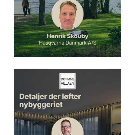
og ud af dem er der vel 50-100 stykker af dem, der er blevet
til noget, hvor vi har været rigtig meget involveret i 30, 40, 50
stykker af dem.
Når et hus virkelig passer til dem,
der bor i det
Morten:
Okay. Hvad er så sådan, der må være et projekt, der
skiller sig ud fra de andre, eller et, der har berørt jer mere end
nogle af de andre projekter? Er det rigtigt?
Uffe:
Ja, det er der selvfølgelig. Ja.
Morten:
Kan du fortælle lidt omkring det, og hvad det var, der
gjorde det?
Uffe:
Jamen, det er jo lidt forskelligt fra gang til gang, men det
er jo følelsen af at være med helt fra start og komme med
noget og en ramme, som på en eller anden måde svarer på
det, som folk beder om, men måske også lidt ryster deres
grundvold på en måde, som gør, at tilliden bliver lagt nærmest
fra første præsentation og skitseforslaget. Og det er jo bare
fantastisk at komme ind og ligesom at kunne sætte et stempel