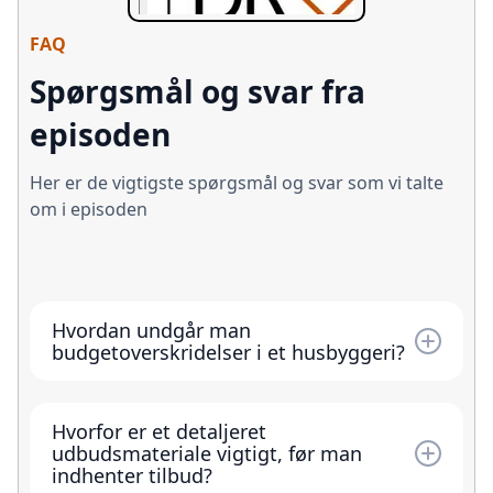
FAQ
Spørgsmål og svar fra
episoden
Her er de vigtigste spørgsmål og svar som vi talte
om i episoden
Hvordan undgår man
budgetoverskridelser i et husbyggeri?
Man minimerer risikoen ved at afklare
økonomisk ramme tidligt, definere materialer
Hvorfor er et detaljeret
og løsninger gradvist (så tilvalg bliver bevidste
udbudsmateriale vigtigt, før man
valg), og ved at sende et entydigt projekt i
indhenter tilbud?