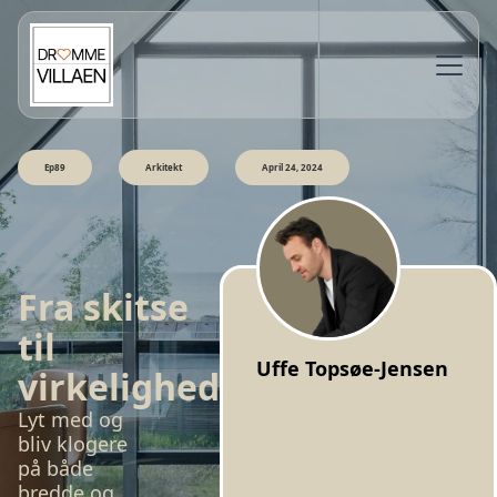
Ep89
Arkitekt
April 24, 2024
Fra skitse
til
Uffe Topsøe-Jensen
virkelighed
Lyt med og
bliv klogere
på både
bredde og