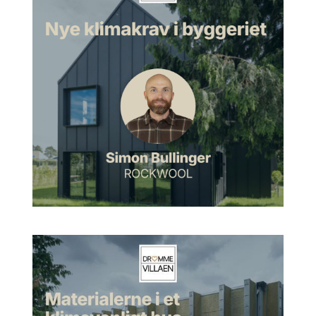
professionelt, Kira Snowman.
Morten:
Ja.
Uffe:
Og vi har drevet tegnestue sammen i 15 år.
Monomal og vejen til
boligarkitektur
Morten:
Okay. Hvor bor I henne i landet?
Uffe:
Vi bor i Hornbæk på en gård lidt uden for Hornbæk, som
vi så selv har tegnet og bygget om, og også har tegnestue på.
Morten:
Okay. Og det lyder spændende. Hvis man nu, er man
så meget geografisk begrænset, når man arbejder som
arkitekt? Er det så primært Nordsjælland, I arbejder for, eller
har det været hele landet, eller har det faktisk også været
udland?
Uffe:
Det er primært fra Køge, Roskilde og op. Vi har ikke haft
noget hverken Fyn eller Jylland endnu, og lavet meget lidt
udland.
Morten:
Ja, okay. Hvad var det, der gjorde, at du blev arkitekt