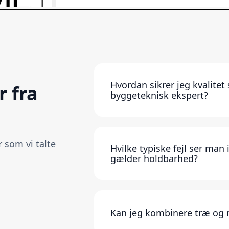
Hvordan sikrer jeg kvalitet
 fra
byggeteknisk ekspert?
Stil konkrete krav til materiale
vælg ikke automatisk den billig
 som vi talte
hvad der reelt bærer huset (o
Hvilke typiske fejl ser man
gælder holdbarhed?
i de vigtigste bygningsdele. E
at gennemskue, om huset er de
er et kompromis, hvor “smarte”
En klassisk faldgrube er at k
konstruktioner.
med korttidsholdbare “følgelø
plastbaserede undertage under
Kan jeg kombinere træ og
levetid, men hvis undertaget n