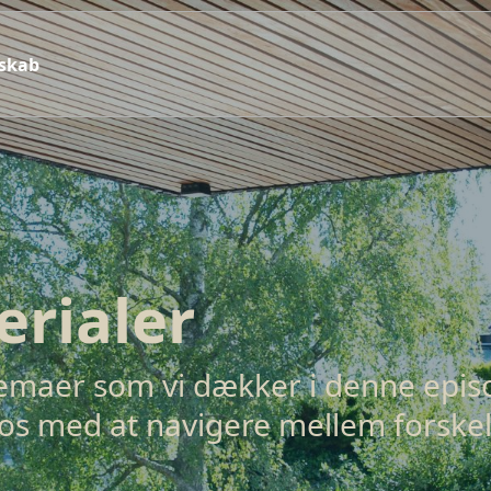
sskab
rialer
Temaer som vi dækker i denne epis
os med at navigere mellem forskel