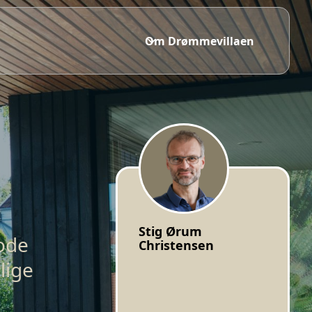
Om Drømmevillaen
Stig Ørum
ode
Christensen
lige