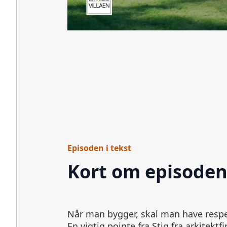
Episoden i tekst
Kort om episode
Når man bygger, skal man have respe
med i episoden, hvor Stig hjælper o
En vigtig pointe fra Stig fra arkitekt
tryk og træk, og hvor bæredygtighe