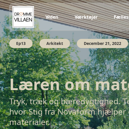
Viden
Værktøjer
Fælle
Ep13
Arkitekt
December 21, 2022
Læren om mate
Tryk, træk og bæredygtighed. 
hvor Stig fra Novaform hjælper 
materialer.