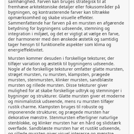
samhørighed. Farven kan bruges strategisk til at
fremhæve arkitektoniske detaljer eller fokusområder på
bygningen, og kontrasterende farver kan tiltrække
opmærksomhed og skabe visuelle effekter.
Sammenfattende har farven på en mursten en afgørende
betydning for bygningens udseende, stemning og
integration i miljøet, og det er vigtigt at vælge en farve,
der harmonerer med den ønskede æstetik og samtidig
tager hensyn til funktionelle aspekter som klima og
energieffektivitet.
Mursten kommer desuden i forskellige teksturer, der
tilføjer variation og æstetik til bygningens udseende.
Nogle af de forskellige teksturer omfatter glatte mursten,
strøget mursten, ru mursten, klampsten, prægede
mursten, stenmursten, klinker mursten, sandblæste
mursten og rillede mursten. Disse teksturer giver
mulighed for at skabe forskellige udtryk og stemninger i
bygninger og strukturer. Glatte mursten giver et moderne
og minimalistisk udseende, mens ru mursten tilføjer
rustik charme. Klampsten bruges til robuste og
imponerende strukturer, og prægede mursten har
dekorative mønstre. Stenmursten efterligner naturlige
stenblokke, og klinker mursten har en hård og slidstærk
overflade. Sandblæste mursten har et rustikt udseende,
og rillede mursten giver visuel interesse og mønstre.