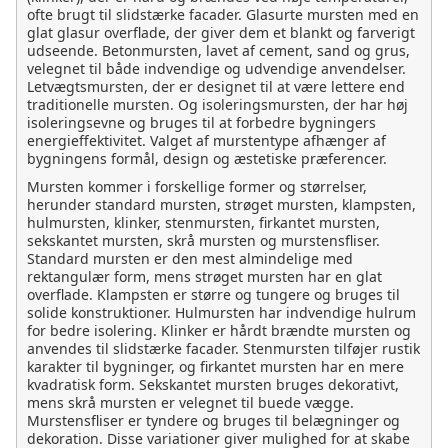
ofte brugt til slidstærke facader. Glasurte mursten med en
glat glasur overflade, der giver dem et blankt og farverigt
udseende. Betonmursten, lavet af cement, sand og grus,
velegnet til både indvendige og udvendige anvendelser.
Letvægtsmursten, der er designet til at være lettere end
traditionelle mursten. Og isoleringsmursten, der har høj
isoleringsevne og bruges til at forbedre bygningers
energieffektivitet. Valget af murstentype afhænger af
bygningens formål, design og æstetiske præferencer.
Mursten kommer i forskellige former og størrelser,
herunder standard mursten, strøget mursten, klampsten,
hulmursten, klinker, stenmursten, firkantet mursten,
sekskantet mursten, skrå mursten og murstensfliser.
Standard mursten er den mest almindelige med
rektangulær form, mens strøget mursten har en glat
overflade. Klampsten er større og tungere og bruges til
solide konstruktioner. Hulmursten har indvendige hulrum
for bedre isolering. Klinker er hårdt brændte mursten og
anvendes til slidstærke facader. Stenmursten tilføjer rustik
karakter til bygninger, og firkantet mursten har en mere
kvadratisk form. Sekskantet mursten bruges dekorativt,
mens skrå mursten er velegnet til buede vægge.
Murstensfliser er tyndere og bruges til belægninger og
dekoration. Disse variationer giver mulighed for at skabe