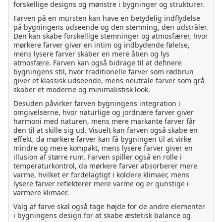
forskellige designs og mønstre i bygninger og strukturer.
Farven på en mursten kan have en betydelig indflydelse
på bygningens udseende og den stemning, den udstråler.
Den kan skabe forskellige stemninger og atmosfærer, hvor
mørkere farver giver en intim og indbydende følelse,
mens lysere farver skaber en mere åben og lys
atmosfære. Farven kan også bidrage til at definere
bygningens stil, hvor traditionelle farver som rødbrun
giver et klassisk udseende, mens neutrale farver som grå
skaber et moderne og minimalistisk look.
Desuden påvirker farven bygningens integration i
omgivelserne, hvor naturlige og jordnære farver giver
harmoni med naturen, mens mere markante farver får
den til at skille sig ud. Visuelt kan farven også skabe en
effekt, da mørkere farver kan få bygningen til at virke
mindre og mere kompakt, mens lysere farver giver en
illusion af større rum. Farven spiller også en rolle i
temperaturkontrol, da mørkere farver absorberer mere
varme, hvilket er fordelagtigt i koldere klimaer, mens
lysere farver reflekterer mere varme og er gunstige i
varmere klimaer.
Valg af farve skal også tage højde for de andre elementer
i bygningens design for at skabe æstetisk balance og