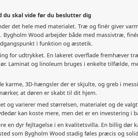
 du skal vide før du beslutter dig
nder det hele med materialet. Træ og finér giver va
yk. Bygholm Wood arbejder både med massivtræ, finé
gangspunkt i funktion og æstetik.
ng for udtrykket. En lakeret overflade fremhæver tr
riør. Laminat og linoleum bruges i enkelte tilfælde,
de karme, 3D-hængsler der er skjulte, og greb i messin
mærker, at døren er skabt til dit hjem.
ket og varierer med størrelsen, materialet og de valg
dedør kan koste mere, men det er en investering i bå
 en dyr fejltagelse i en kvalitetsvilla. En billig dør k
ted som Bygholm Wood stadig føles præcis og solid e