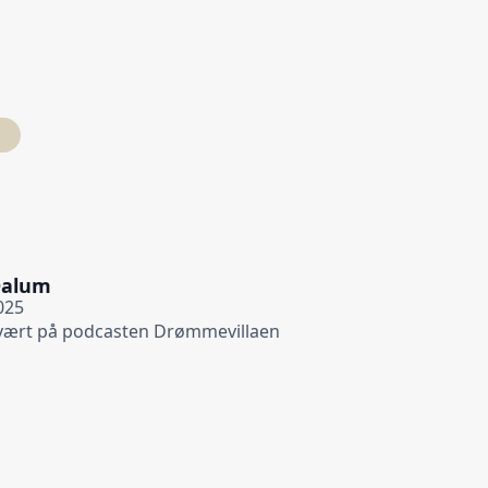
Dalum
025
vært på podcasten Drømmevillaen