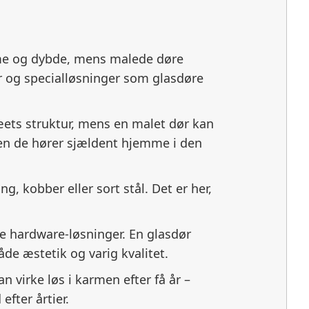
rme og dybde, mens malede døre
r og specialløsninger som glasdøre
æets struktur, mens en malet dør kan
 men de hører sjældent hjemme i den
g, kobber eller sort stål. Det er her,
te hardware-løsninger. En glasdør
de æstetik og varig kvalitet.
an virke løs i karmen efter få år –
fter årtier.