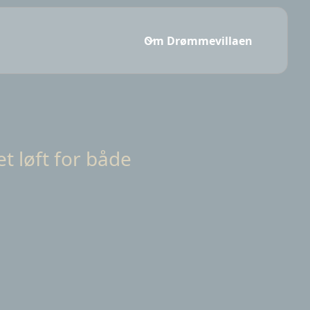
Om Drømmevillaen
et løft for både