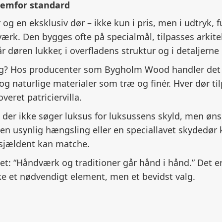
fremfor standard
og en eksklusiv dør – ikke kun i pris, men i udtryk, f
ærk. Den bygges ofte på specialmål, tilpasses arkite
når døren lukker, i overfladens struktur og i detalje
lig? Hos producenter som Bygholm Wood handler det
g naturlige materialer som træ og finér. Hver dør t
veret patriciervilla.
m, der ikke søger luksus for luksussens skyld, men 
 en usynlig hængsling eller en speciallavet skydedør 
 sjældent kan matche.
“Håndværk og traditioner går hånd i hånd.” Det er den
kke et nødvendigt element, men et bevidst valg.