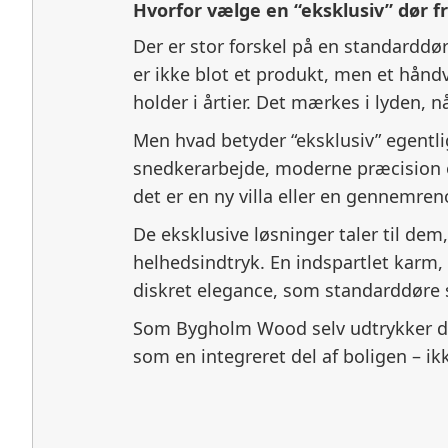
Hvorfor vælge en “eksklusiv” dør 
Der er stor forskel på en standarddør 
er ikke blot et produkt, men et håndv
holder i årtier. Det mærkes i lyden, 
Men hvad betyder “eksklusiv” egent
snedkerarbejde, moderne præcision o
det er en ny villa eller en gennemreno
De eksklusive løsninger taler til de
helhedsindtryk. En indspartlet karm,
diskret elegance, som standarddøre
Som Bygholm Wood selv udtrykker det: 
som en integreret del af boligen – i