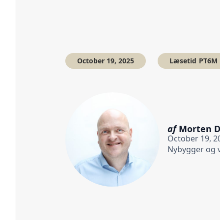
October 19, 2025
Læsetid
PT6M
af
Morten 
October 19, 2
Nybygger og 