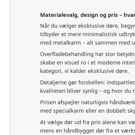
Materialevalg, design og pris – hvad
Når du vælger eksklusive døre, begy
tilbyder et mere minimalistisk udtr
med metalkarm – alt sammen med ud
Overfladebehandling har stor betydni
skabe en visuel ro i et moderne inte
kategori, vi kalder eksklusive døre.
Detaljerne gør forskellen: indspartle
kvaliteten bliver synlig – og hvor du 
Prisen afspejler naturligvis håndvær
med specialkarm eller en dobbelt sky
At vælge dør ud fra pris alene kan være
mens en håndbygget dør fra et værks