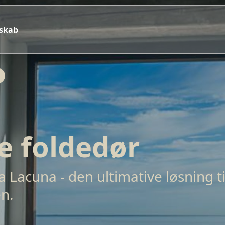
sskab
e foldedør
Lacuna - den ultimative løsning til
en.