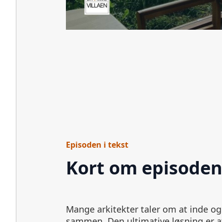
Episoden i tekst
Kort om episode
Mange arkitekter taler om at inde og
Lacuna. Lyt med, når Henrik fortæller
sammen. Den ultimative løsning er at
der kun producerer ét produkt! Til