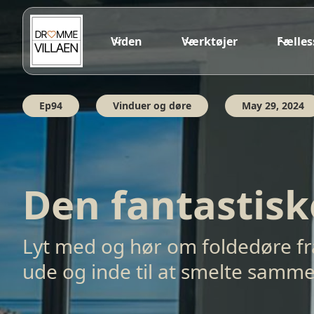
Viden
Værktøjer
Fælle
Ep94
Vinduer og døre
May 29, 2024
Den fantastisk
Lyt med og hør om foldedøre fra 
ude og inde til at smelte samm