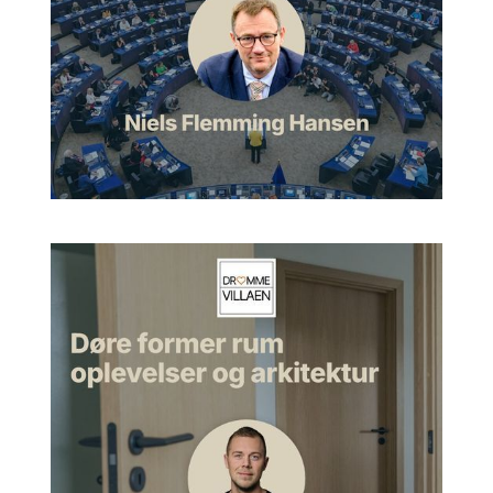
vejrforhold med regn og det hele. Blandt andet har man testet
Øresundsbroens kabler i VELUX' vindtunnel.
Morten:
Nå, okay. Det er et super innovativt sted at være,
super fedt. Jeg har faktisk været der, også nede på det, I
kalder museet, eller den gamle bygning, der er dernede. Det
er faktisk meget sjovt, hvis man synes, at danske gamle
virksomheder er interessante, så er det faktisk et meget sjovt
sted at komme hen og se, hvordan VELUX egentlig har
udviklet sig, ikke?
Artur:
Jo, lige præcis.
Sådan fungerer øjet og dagslyset i
rummet
Morten:
Ja. Prøv at høre, det vi egentlig har aftalt som
overskriften for samtalen i dag, det er jo egentlig ét ord:
himmeludsigt, og hvordan man designer ind til det. Men inden
vi går ind i den del af det, så er der jo en ting med, hvordan
vores øje fungerer, som praktisk er relevant lige at prøve at
dele, fordi der er nogle ting, vi kan lære af det i forhold til,
hvordan vi så skal designe noget med lys. Kan du ikke flyve