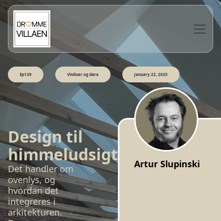
Ep129
Vinduer og døre
January 22, 2025
Design til
himmeludsigt
Artur Slupinski
Det handler om
ovenlys, og
hvordan det
integreres i
arkitekturen.