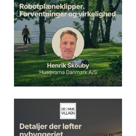
ovenlysmoduler. Det var et 3XN-projekt. 3x Nielsen i gamle
dage. Og det var jo det her atrium, man kommer ind i, hvor
man har det her rytterlys side by side, hvor den sydvendte del
af dem har solceller i glasset, så solcellerne kaster det her
mønster ind i rummet. Så det bliver ligesom sådan en, altså
hver gang man kommer i rummet, som er den her foyer, der
får man forskellige oplevelser af dagslys i forhold til, hvor højt
solen står, og hvor meget skydække der er, hvor kraftige bliver
slagskyggerne. Og det giver sådan en, altså, det er aldrig helt
ens, og det var ret fedt faktisk at være med til at lave det, så
det var et super fedt projekt.
Morten:
Ja, okay. Og det lyder meget fedt. Jeg tænker, de
fleste, der lytter med her, de kender VELUX, men kan du ikke
bare lige give en kort baggrund for VELUX og hvem
virksomheden er?
Artur:
Jo. VELUX, for det første, står VELUX for ventilationen
og lux, altså luft og lys. Og vi arbejder med dagslys igennem
taget. Dagslys og frisk luft igennem taget. Og det har vi gjort
siden 41. Og det er ligesom et rum, der virkelig giver
potentiale for livskvalitet, kan man sige, når man først får
himmeludsigt og frisk luft gennem taget. Og der er både