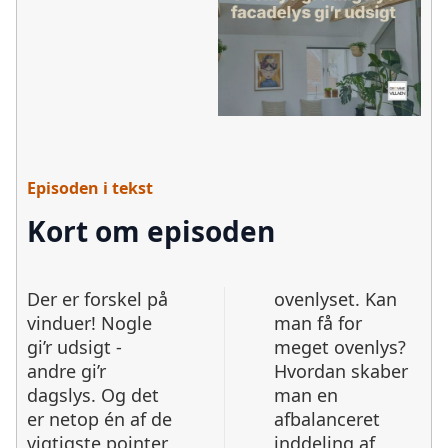
Episoden i tekst
Kort om episoden
Der er forskel på
ovenlyset. Kan
vinduer! Nogle
man få for
gi’r udsigt -
meget ovenlys?
andre gi’r
Hvordan skaber
dagslys. Og det
man en
er netop én af de
afbalanceret
vigtigste pointer
inddeling af