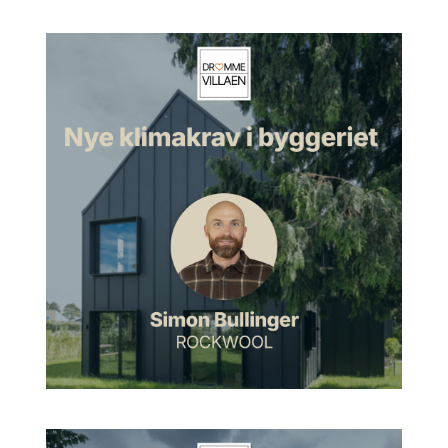
Morten:
Jamen, altid. Vi mødte jo hinanden til Building Green-
messen her i slut 2022. Og du havde nogle oplæg derovre og
stod på VELUX-standen, og lynhurtigt kunne jeg jo faktisk
fornemme, at dig skulle vi have i studiet, fordi du har noget på
hjerte omkring lys, og hvordan man skal designe det. Er det
ikke rigtigt?
Artur:
Det er helt rigtigt. Det handler om at få det bedst
mulige ud af sin klimaskærm i bygningerne.
Morten:
Lige nøjagtigt. Og det er lige præcis det, vi skal tale
om i dag. Men inden vi kommer til det, så skal vi bare lige
høre om dig og din baggrund. Hvor er det, du kommer fra?
Artur:
Jep. Jamen jeg er arkitekt. Jeg kommer fra
Arkitektskolen i Aarhus, har læst i USA også lidt. Og så har jeg
efterfølgende arbejdet både med interiørdesign og
bygningsdesign, og så har jeg lavet en ph.d. om lysfiltrerende
solceller i virkeligheden, hvor jeg kigger både på
dagslysdelen, der bliver filtreret igennem facaden, men også
på de forskellige solcelleteknologier. Senere startede jeg så
hos VELUX, hvor jeg faktisk startede i
produktudviklingsafdelingen og arbejdede der i nogle år på at
udvikle forskellige nye koncepter til produkter i en afdeling,