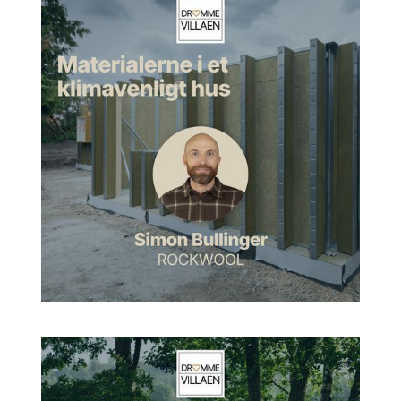
der dengang hed Xlab. Og så har jeg siden arbejdet for
VELUX ovenlysmoduler, som var det her store glastage, som
VELUX kan lave. Det kan bygges i forskellige konfigurationer.
Super fedt produkt. Og så har jeg også siden, ja, de sidste
fem års tid siddet rigtig meget med dialog med arkitekterne,
både i Norge og i Danmark. Og jeg sidder rigtig meget og
laver trainings i vores dagslysanalyseværktøjer og
projektsparring, og hvordan man ligesom kan placere ovenlys
i forhold til det, som arkitekterne ønsker i deres rumlige
visioner. Og også lige så meget dialog med studerende. Så alt
i alt, VELUX siden 2011.
VELUX og et projekt, der gjorde
indtryk
Morten:
Sådan. Jeg tænker, du har set rigtig mange projekter
i den forbindelse. Hvad er sådan et af de der projekter, hvor
du tænkte, det her, det var bare fedt? Altså et, der gjorde et
specielt indtryk på dig?
Artur:
Altså, jeg synes Green Solution House på Bornholm,
som er sådan et konferencecenter og hotel, der kører rigtig
meget på cradle to cradle-princippet. Der har vi lavet VELUX