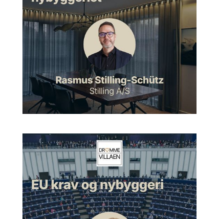
forskellige produkter til såvel hældningstage som til fladtag.
Og ligeledes også større skalerprojekter, hvor man har
mulighed for at bygge mange vinduer sammen. Og så er det
jo fedt at kunne bringe dagslys og himmeludsigt til de folk, der
sidder inde i boligerne, hvor man ofte, og måske alt for ofte,
har tændt lys, selvom det er skyfrit der udenfor.
Morten:
Ja, lige nøjagtigt. Og det er jo en dansk virksomhed,
startet i Østbirk, er det ikke rigtigt?
Artur:
Østbirk, det var der, hvor vores første
produktionsfaciliteter startede. Og der ligger
produktudviklingsafdelingen stadigvæk i Østbirk, og der er vi
faktisk ved at bygge et rigtig fedt nyt campus, som fokuserer
rigtig meget på genbrug af en ældre bygning, en kæmpe
lagerbygning i træ, der bliver genbrugt, hvor mange dele
bliver genbrugt, og så bliver det simpelthen omdannet til et nyt
produktudviklingsfacilitet, og det er et superspændende
projekt. Det åbner her i starten af 2025, sådan lige tidlig
sommer. Så det bliver super fedt. Og så har vi også testcenter
i Østbirk, som er et fantastisk sted, hvor vi har en af
Nordeuropas største vindtunneler, hvor alle vores vinduer så
at sige får tæsk i forskellige vindstyrker og forskellige