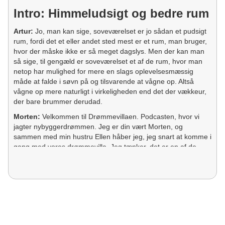
Intro: Himmeludsigt og bedre rum
Artur:
Jo, man kan sige, soveværelset er jo sådan et pudsigt
rum, fordi det et eller andet sted mest er et rum, man bruger,
hvor der måske ikke er så meget dagslys. Men der kan man
så sige, til gengæld er soveværelset et af de rum, hvor man
netop har mulighed for mere en slags oplevelsesmæssig
måde at falde i søvn på og tilsvarende at vågne op. Altså
vågne op mere naturligt i virkeligheden end det der vækkeur,
der bare brummer derudad.
Morten:
Velkommen til Drømmevillaen. Podcasten, hvor vi
jagter nybyggerdrømmen. Jeg er din vært Morten, og
sammen med min hustru Ellen håber jeg, jeg snart at komme i
gang med vores drømmevilla. Jeg tænker, det er en af de
beslutninger eller samtaler, som fylder ret meget i forbindelse
med et nybyggeri. Nemlig hvor skal ovenlyset være henne?
Og det er derfor, det er en super fornøjelse at få Artur, der er
arkitektrådgiver fra VELUX, med i studiet, for det er præcis
det, han ved noget om. Artur, velkommen i Drømmevillaen.
Artur:
Super fedt, at I ville have mig.