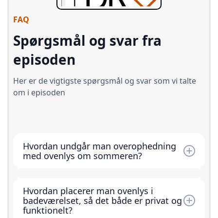
FAQ
Spørgsmål og svar fra
episoden
Her er de vigtigste spørgsmål og svar som vi talte
om i episoden
Hvordan undgår man overophedning
med ovenlys om sommeren?
Udvendig solafskærmning er effektiv, fordi
den stopper solens varme, før den når ind i
Hvordan placerer man ovenlys i
rummet. Kombinér gerne med naturlig
badeværelset, så det både er privat og
ventilation via åbning af ovenlys
funktionelt?