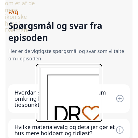
om et af de
mest
FAQ
ikoniske
huse i
Spørgsmål og svar fra
Danmark
episoden
Her er de vigtigste spørgsmål og svar som vi talte
om i episoden
Hvordan skaber man gode uderum
omkring huset til forskellige
tidspunkter af dagen?
Placér terrasser og uderum efter solens gang
og læforhold: Morgenplads ved køkkenet i
Hvilke materialevalg og detaljer gør et
øst/ sydøst, aftenterrasse mod vest og gerne
hus mere holdbart og tidløst?