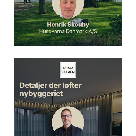
farfar, som han så snakkede med, for det har min farfar siden
refereret: Jamen, din søn, han er altså bedre end jeg er,
sagde han. Det var meget flot sagt af Arne Jacobsen, vil jeg
sige. Og det blev faktisk ved i mange år endnu, og selv i dag
kommer der mange, som skal se på huset, fordi det har en
karakter og en tilhørighed i landskabet, som gør det et meget
unikt sted. Og det er svært at beskrive det med farver og
tekstur og hvad ved jeg og så videre, men det er jo et hus, der
er muret op. De mure, der er, det er altså mod nord, og så er
der åbent med, som min far selv sagde: Jamen, det er jo i
virkeligheden bare et stort cykelskur med glas foran. Med et
smil.
Morten:
Men det er jo også rigtigt, det her med hele
oplevelsen af det. Ellen og jeg kørte ind igennem skoven, og
man kommer ind igennem, og så lige pludselig ligger bare det
her hus fantastisk inde i en åbning inde i skoven, ikke?
Allerede der møder man jo også bare noget specielt, ikke?
Jan:
Det er rigtigt. Det er jo netop, som du selv siger, den
overgang, man får fra at køre fra et villakvarter og
Strandvejen og så videre, og så pludselig kommer man ind i
skoven. Der bliver ens sind stemt på en anden måde, end