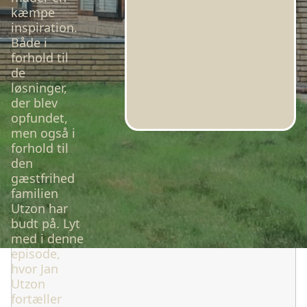
kæmpe
inspiration.
Både i
forhold til
de
løsninger,
der blev
opfundet,
men også i
forhold til
den
gæstfrihed
familien
Utzon har
budt på. Lyt
med i denne
episode,
hvor Jan
Utzon
fortæller