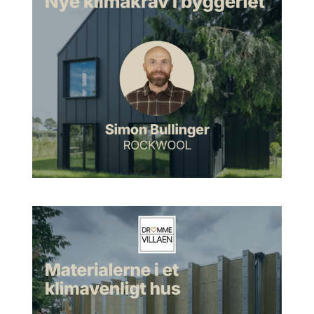
Jan:
Det glæder jeg mig, at I fik noget godt ud af det.
Morten:
Ja, det gjorde vi i hvert fald. Kunne du ikke tænke dig
at fortælle lidt om, hvem er du, Jan?
Husets begyndelse i Hellebæk
Jan:
Jo, mine forældre var i USA og Mexico i 1949, lige efter
krigen, og blev meget inspireret af det, der foregik derovre.
Da de kom hjem, så var de helt enige om, de skulle bygge
deres eget hus, og det skulle være nu. Så de fór rundt i
Hellebæk-området, og sikkert også andre områder. Men der
fandt de i hvert fald en grund, som ligger lige op til skoven. Og
der sagde min far, det her, det må lige være stedet. Vi er jo
nybyggere, vi er ude på landet. Fordi alle andre arkitekter af
hans egen generation, de ville jo være inde i Hillerød eller i
Klampenborg eller sådan noget. Og det her, det er altså
meget længere ude på landet. Men det har jo ændret sig
siden.
Jan:
I hvert fald så havde min far nogle idéer til, hvordan
huset skulle være. Og så var han samtidig udstillingsarkitekt