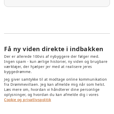
boligen, mens klare sigtelinjer gennem huset
skaber rumlig sammenhæng. Læg også vægt
på ankomsten: En overgang fra vej/villakvarter
til skov/grund kan “stemme” oplevelsen, så
huset føles som en del af stedet – ikke bare
placeret på det.
Få ny viden direkte i indbakken
Der er allerede 100vis af nybyggere der følger med.
Ingen spam - kun ærlige historier, ny viden og brugbare
værktøjer, der hjælper jer med at realisere jeres
byggedrømme.
Jeg giver samtykke til at modtage online kommunikation
fra Drømmevillaen. Jeg kan afmelde mig når som helst.
Læs mere om, hvordan vi håndterer dine personlige
oplysninger, og hvordan du kan afmelde dig i vores
Cookie og privatlivspolitik