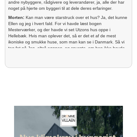
andre nybyggere, rådgivere og leverandører, ja, alle der har
noget på hjerte om byggeri til at dele deres erfaringer.
Morten:
Kan man være starstruck over et hus? Ja, det kunne
Ellen og jeg i hvert fald. For vi havde læst bogen
Mesterværker, og der havde vi set Utzons hus oppe i
Hellebæk. Hvis man oplever det, så er det et af de mest
ikoniske og smukke huse, som man kan se i Danmark. Så vi
tog fat på Jan, altså sønnen, og spurgte, om han ikke havde
lyst til at dele historien og fortælle om det her i podcasten.
Men ikke nok med, at han var med på den, han inviterede os
også en tur op og opleve huset. Og det er det, hele den her
samtale kommer til at handle om.
Morten:
Jan, velkommen ind i Drømmevillaen.
Jan:
Mange tak skal du have, Morten.
Morten:
Og tak for sidst. Det er ikke sikkert, at du egentlig
ved det, men du er faktisk lidt årsagen til, at Ellen og jeg er
årsagen til, at vi startede Drømmevillaen-projektet her og
podcasten, fordi vi blev jo så stort inspireret af det hus, som
du bor i, og som vi kommer til at snakke om her. Så tak for
invitationen for nogle uger siden, hvor vi var oppe at se det.
Det var virkelig spændende.