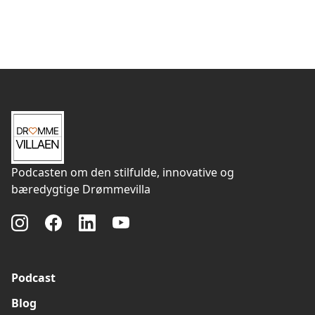
hvor man er indendørs og så kan kigge ud gennem nogle
små vinduer på, hvad der er udenfor. Her er man jo ligesom
med i det landskab, der er omkring huset hele tiden. Selv fra
et soveværelse. En stor kvalitet, synes vi. Der er måske
nogen, der ville synes, det er for eksponeret, men det er jo
ikke eksponeret i og med, at der ikke er nogen naboer. Så
man har et dejligt sted i naturen.
Morten:
Jamen, ikke bare et dejligt sted, et helt fantastisk
sted. Der vil vi dele også nogle billeder.
Opfindsomme løsninger og
Podcasten om den stilfulde, innovative og
materialer
bæredygtige Drømmevilla
Jan:
Ja. Og så var der forskellige ting, som min far faktisk
opfandt. Det var, han ville gerne have nogle ovenlys i huset,
og i nogle af rummene, der var lukkede, altså hvor
soveværelser for eksempel havde ingen vinduer. De lå sådan
inde bagved, men det gjorde ikke så meget, for det var kun til
at sove i. Men så blev der lavet ovenlys der, og i badeværelse
Podcast
og bryggers og sådan noget, der er også ovenlys.
Blog
Morten:
Hvordan laver han de løsninger, fordi han kan jo ikke