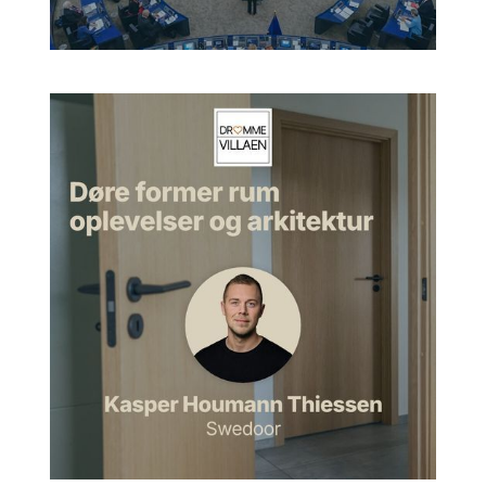
soveværelser og et værelse, hvor min far havde sit skrivebord,
og hvor han sad og tegnede. Og så havde det bare et stort
samlingsrum for alt det andet. Og et badeværelse selvfølgelig,
men det blev lidt klemt.
Jan:
Så blev min bror født i 1957 i januar. Men så i februar
1957, der vandt min far konkurrencen om Operahuset i
Sydney, og så pludselig opstod der en byggesag, som gav
ham råd til at gøre en hel masse ting, han aldrig havde kunnet
gøre før. Og der blev så huset udvidet med en fløj med
soveværelser og ekstra badeværelse, et nyt køkken,
spisestue og så videre. Og så opstod der forskellige uderum i
den forbindelse, blandt andet et atrium eller en gård midt i
huset, som man så kigger ud på fra spisestuen og den del af
huset. Så det gav noget ekstra til huset, vil jeg sige, en øget
anvendelighed til en større familie.
Morten:
Ja. Og det er jo faktisk svært at beskrive med ord,
men de der uderum og atriumgården, det er jo noget, og det
lys, der er derinde, man kan bare mærke det på en eller
anden speciel måde, når man er der, ikke?
Jan:
Jo, det kan man nemlig. Og specielt hvis man kommer
fra en type hus, som den, jeg nævnte før, med et lukket hus,