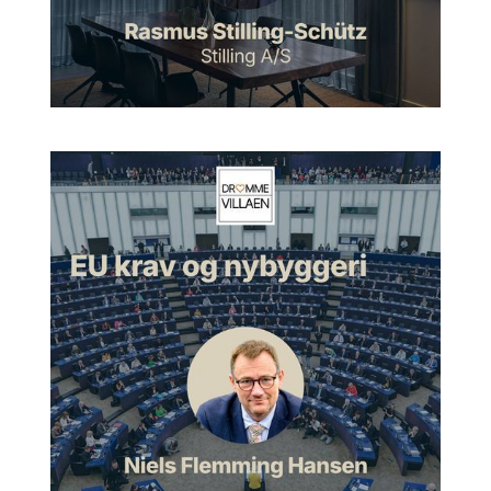
hvis du bare kører mellem en masse huse hele vejen. Og så
kommer man ind til et sted, der bare ligger fuldstændig
ugeneret og kigger ud i naturen. Og de store ruder gør jo, at
naturen ligesom, man er med i naturen, selvom man er
indendørs. Eller naturen er med inde i huset. For dengang var
alle huse jo generelt ret traditionelle huse med små vinduer
og en indgangsdør i midten og så sadeltag. Og det er der ikke
spor i vejen med, men det her adskilte sig så meget for den
oplevelse af at være i rum, at det var det, der gjorde, at det
var så spændende for folk at komme og besøge det.
Udvidelsen og de særlige rum
Morten:
Ja, lige præcis. Der er jo sådan to, hvad kan man
sige, der er det hus, der blev bygget oprindeligt, og så blev
der bygget noget på huset senere. Kan du ikke fortælle lidt
omkring den historie?
Jan:
Jo, altså min far og mor havde jo ikke nogen penge, da
de skulle bygge. De lånte penge og fik kautioneret et lån fra
min morfar, tror jeg, hovedsageligt. Og fik bygget det her hus,
men det var 100 kvadratmeter, så det var jo ikke noget stort
hus. Men det har det, det skulle have. Det havde to