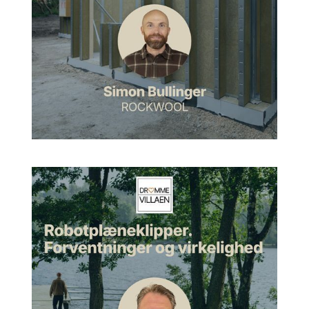
på Forum, og der fik han så efter udstillingen lov til at tage alle
de store plancher, som forskellige smedemestre og
murermestre havde som reklame, hvor der stod: Ring til den
og den murermester. Dem fik han malet hvide, og så stillede
han dem op på grunden som en slags 1 til 1-model af huset.
Og der skulle mine bedsteforældre, altså mine forældres
forældre, så komme dagen efter og se på det, men om natten
blæste det op. Og så om morgenen hang alle de her store
lærreder rundt omkring i træerne. Så jeg kan kun svagt huske,
jeg så det, for jeg var kun seks år dengang. Men de nåede
aldrig at se det.
Jan:
Men i hvert fald, min far fik en byggetilladelse, og så gik
de i gang med at bygge det her hus, som udmærker sig ved
at være meget, meget anderledes, end husene var dengang.
Det er et hus med fladt tag, med en lukket nordmur, åben
mod sydvest, glas fra gulv til loft, gulvvarme, aluminiumstag.
Og et sådant, det man kaldte meget åben plan, så køkken og
spisestue og stue og alt det der, det hænger bare sammen i et
stort rum, som man kan dele lidt op med skydedøre.
Jan:
Men i hvert fald så var det så usædvanligt, så der kom
busser med arkitektkolleger derop og gik igennem huset. Arne
Jacobsen var der også og kiggede på det og sagde til min