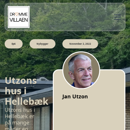
Ep6
Nybygger
November 2, 2022
Utzons
hus i
Jan Utzon
Hellebæk
Utzons hus i
Hellebæk er
på mange
måder en