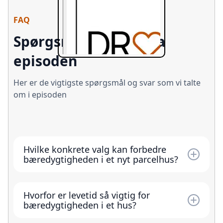
FAQ
Spørgsmål og svar fra
episoden
Her er de vigtigste spørgsmål og svar som vi talte
om i episoden
Hvilke konkrete valg kan forbedre
bæredygtigheden i et nyt parcelhus?
Eksempler fra samtalen er: brug af genbrugte
mursten, valg af kalkmørtel for fremtidig
Hvorfor er levetid så vigtig for
adskillelse og genbrug, tagpap med
bæredygtigheden i et hus?
genanvendt indhold, løsninger med