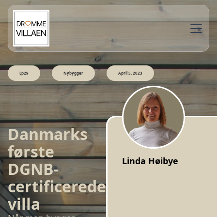
Ep29
Nybygger
April 5, 2023
Danmarks
første
Linda Høibye
DGNB-
certificerede
villa