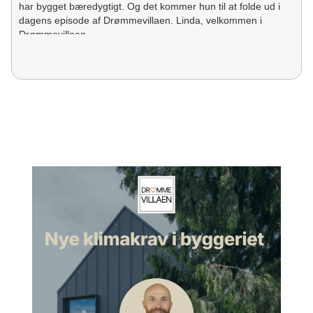
har bygget bæredygtigt. Og det kommer hun til at folde ud i
dagens episode af Drømmevillaen. Linda, velkommen i
Drømmevillaen.
Linda:
Tak for det.
Morten:
Og tak fordi du har lyst til at stille op sådan en lørdag
formiddag og begynde at tale lidt omkring bæredygtighed i
byggeriet.
Linda:
Det er også mig, der takker.
Morten:
Så jeg har jo egentlig glædet mig til, at vi skal høre
lidt omkring jeres nybyggerprojekt, og hvad det er, I har lavet.
Men inden vi kommer dertil, så lad os lige høre lidt omkring
din baggrund.
Linda:
Ja. Først og fremmest så er jeg 49 år, og jeg er
civilingeniør inden for livscyklusvurderinger, så jeg har sådan
en forkærlighed over for det her med bæredygtighed og
særligt omkring den miljømæssige bæredygtighed. Og så efter
jeg blev uddannet ude på DTU, der var jeg næsten 19 år ved
COWI, hvor jeg var rådgiver inden for strategisk
bæredygtighed. Og derefter har jeg så været nu to år i det,
som Vækstfonden, det er altså Danmarks Grønne