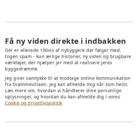
muligheder for genbrug/genanvendelse, og at
du kan få det vurderet og certificeret af en
tredjepart.
Få ny viden direkte i indbakken
Der er allerede 100vis af nybyggere der følger med.
Ingen spam - kun ærlige historier, ny viden og brugbare
værktøjer, der hjælper jer med at realisere jeres
byggedrømme.
Jeg giver samtykke til at modtage online kommunikation
fra Drømmevillaen. Jeg kan afmelde mig når som helst.
Læs mere om, hvordan vi håndterer dine personlige
oplysninger, og hvordan du kan afmelde dig i vores
Cookie og privatlivspolitik