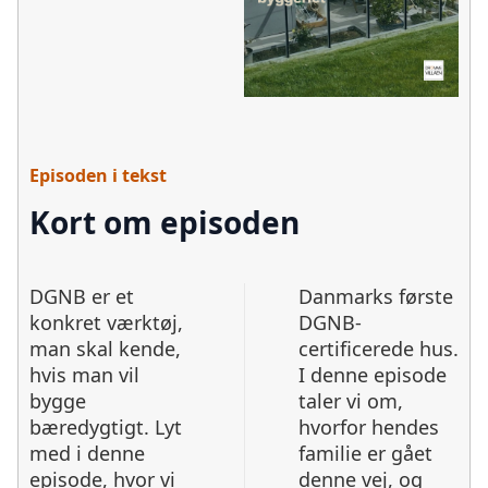
Episoden i tekst
Kort om episoden
DGNB er et
Danmarks første
konkret værktøj,
DGNB-
man skal kende,
certificerede hus.
hvis man vil
I denne episode
bygge
taler vi om,
bæredygtigt. Lyt
hvorfor hendes
med i denne
familie er gået
episode, hvor vi
denne vej, og