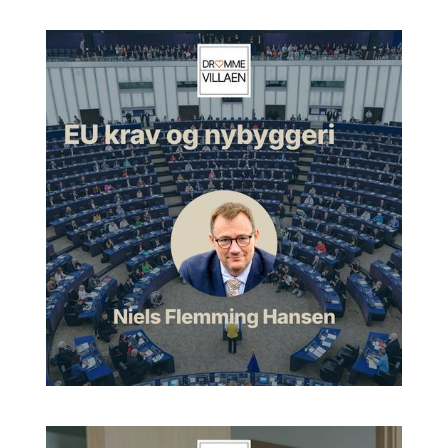
man sådan en certificering, og hvad er det egentlig for en
størrelse?
Linda:
Ja, og det er jo egentlig lidt sjovt, fordi man
gennemgår en hel masse forskellige kriterier og underkriterier,
ligesom for at dokumentere, hvad man egentlig har gjort.
Hvordan forløbet har været undervejs, hvilke overvejelser
man har gjort sig. Også omkring vedligehold. Hvad gør man,
når byggeriet skal nedrives igen? Hvad gør man så med
materialerne der? Så det er sådan set egentlig en
livscyklusvurdering af et hus, blot med en lang række
parametre, både det miljømæssige, men også det
økonomiske og det tekniske og det sociale. Og så har man
den her fine del, der så kommer inden. Det er jo procesdelen,
hvor man så beskriver, hvad er det for nogle indledende
overvejelser, man har haft, og hvad er det for en strategi, man
har lagt for byggeriet.
Morten:
Ja. Er det noget, som mig, som ikke har forstand på
det her, jeg ville kunne gøre det, eller er det noget, du kan
være i stand til qua din professionelle baggrund?
Linda:
Altså, jeg må indrømme, at jeg har jo haft noget hjælp
også af nogle tidligere kollegaer ude fra COWI, som har