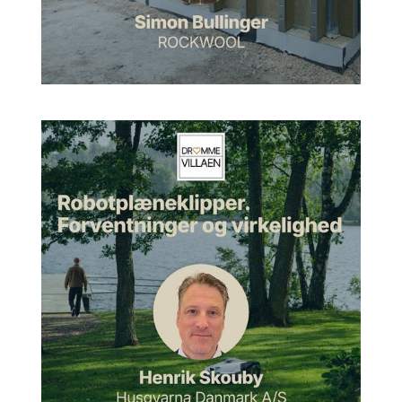
Morten:
Ja. Og det er jo også det, vi skal snakke om. Du er
her sådan i en privat kontekst, men jeg synes også, det var
vigtigt det her med at få din professionelle baggrund med,
fordi det I har gjort, det er, I har bygget et nyt hus.
Huset i Varde og vejen til
certificeringen
Linda:
Ja. Vi har bygget et nyt hus i Varde, og der har vi jo så
bygget et hus, der er DGNB-certificeret. Så derfor har vi haft
rigtig mange overvejelser omkring bæredygtighed, både i
forberedelse, men også selvfølgelig i udførelsen af byggeriet.
Morten:
Ja. Spændende. Hvad er det for et hus, som I har
fået bygget?
Linda:
Jamen altså, det er jo egentlig et almindeligt
parcelhus. Vi bor min mand og jeg, og så har vi vores to børn,
der bor her også. To teenagere. Og vi har så fået bygget
sådan et murstenshus på 220 kvadratmeter i et lidt kuperet
terræn.
Morten:
Ja.