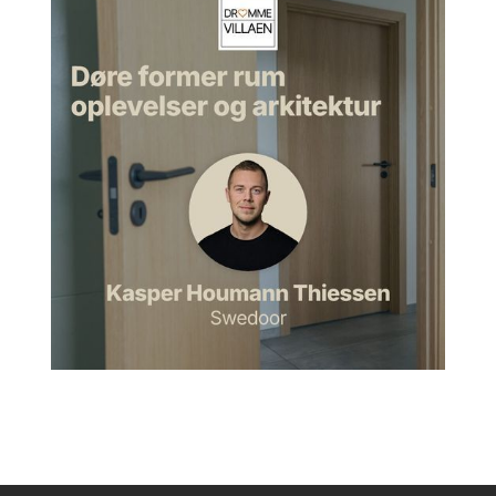
hjulpet mig med nogle særlige områder, som eksempelvis
akustik. Eller dagslyssimuleringer eller lyssætninger og sådan
nogle andre ting. Så det er nok, jeg ville mene, det er
vanskeligt at gøre sådan helt af sig selv. Det vil nok være en
for stor opgave. Derudover så har jeg brugt rigtig mange timer
på det, så det er ikke noget, man sådan kommer sovende til,
vil jeg sige.
Morten:
Nej, lige præcis. Og hvad er så slutresultatet? Jeg
forestiller mig et eller andet diplom eller et eller andet ark,
hvor man siger, det her, det er underskrevet, og det her, det
er i orden.
Linda:
Ja. Og der får man simpelthen sådan et fysisk
certifikat, en plakette. Altså sådan en 10 gange 10-plakette,
man kan sætte op ude på sit hus. Så det er den fysiske
udgave af resultatet, kan man sige. Og så får man så tilsendt
sådan et certifikat også.
Hvorfor vælge DGNB til et
parcelhus?