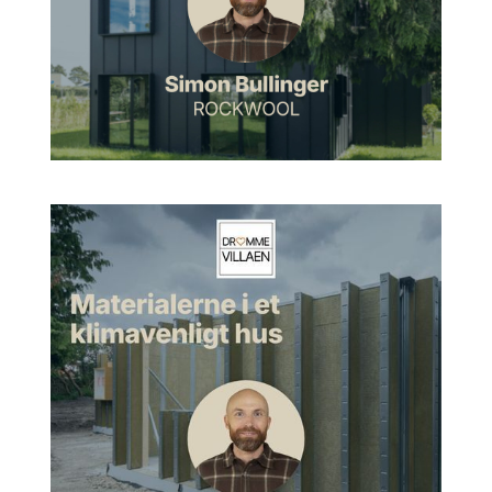
Investeringsfond, der så er blevet lagt sammen med
Vækstfonden og som så også er blevet lagt sammen her med
Eksportkreditfonden til Eksport- og Investeringsfonden.
Morten:
Ja, okay. Så det vil sige bæredygtighed, det er det,
der står dit hjerte tæt.
Linda:
Ja, nært. Ja.
Morten:
Ja.
Linda:
Ja, præcis. Altså, både privat, men også bestemt
professionelt på mit arbejde, der arbejder jeg rigtig meget
med bæredygtighed.
Morten:
Ja. Er det noget, der sådan, startede det allerede i
studietiden, den interesse for det her, eller er det noget, der er
kommet senere hen?
Linda:
Nej, det startede egentlig meget tidligt. Jeg vil sige, jeg
egentlig altid har været interesseret i det helt fra
gymnasietiden, hvor jeg begyndte at fatte interesse for det her
med, at vi påvirker som mennesker, og også det her med,
jamen, hvordan er det så, man kan opgøre det? Så også den
der kvantitative del af bæredygtigheden.