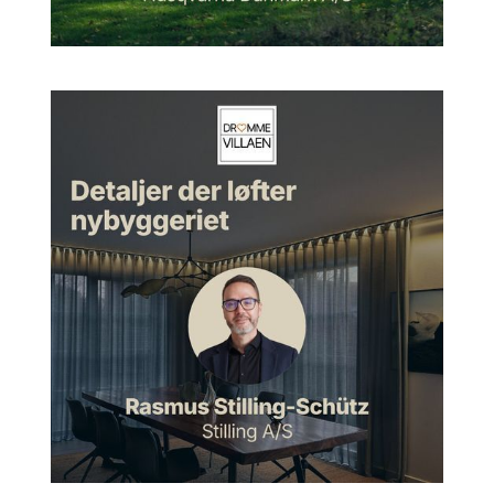
Linda:
Så vi har haft lidt udfordringer med undergrunden og
har måttet pælefundere og være vidne til det her med artesisk
vandtryk og alt muligt andet sjovt undervejs.
Morten:
Så der har været masser af udfordringer med det.
Linda:
Ja, det må man sige. Det var ikke lige set fra starten
af. Så derfor var det lidt en overraskelse for os.
Morten:
Ja, lige præcis. Det kunne jeg forestille mig. Hvornår
er I flyttet ind? Hvornår stod huset færdigt?
Linda:
Jamen, huset stod færdigt i slutningen af 2018, så der
flyttede vi ind. Men certificeringen er så kommet
efterfølgende. Den kan man jo arbejde på. Man skal bare
starte op, inden man går i gang med byggeriet, så at sige, i
forbindelse med planlægningen. Og så har vi så opført
byggeriet faktisk over en lidt længere periode, netop fordi vi
havde lidt problemer med funderingen af byggeriet. Og så har
vi boet her noget tid også, mens jeg så færdiggjorde
certificeringen, som så nu lige er blevet færdig her for en
måneds tid siden.
Morten:
Okay. Og hvad er det så, når man får den der
certificering? Det bliver du lige nødt til at fortælle. Hvordan får