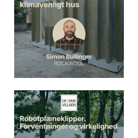
handlede meget om butikker og butiksindretning, og
selvfølgelig når vi skulle til kampagnebilleder, hvad for nogle
miljøer og universer og rum vi ligesom skulle være i. Og så
kunne jeg virkelig mærke, at det var der, min passion lå. Og
så ligger mit hjerte virkelig hos farver, vil jeg sige.
Farvekonsultation i private hjem
Morten:
Ja, okay. Og det er selvfølgelig det, vi skal nørde lidt
ned i. Men betyder det også, at du i dag kan hjælpe private
mennesker med at hjælpe med at, hvad kan man sige,
farvelægge deres hjem?
Sarah:
Det kan jeg, det kan jeg bestemt. Og det gør jeg
allerede. Jeg har simpelthen en ydelse, der hedder en
farvekonsultation, eller på engelsk color consultation, hvis
man kigger på min Instagram. Og det er simpelthen, at man
kan booke, at jeg kommer ud, og så rådgiver jeg omkring,
hvilke farver man skal have valgt i sit hjem i forhold til
stemninger og følelser og hygge og, ja, hvordan man godt
kunne tænke sig at få det derhjemme.
Morten:
Ej, hvor spændende. Hvordan kan du konkretisere
det yderligere? Hvordan løser man sådan en opgave? Så vi