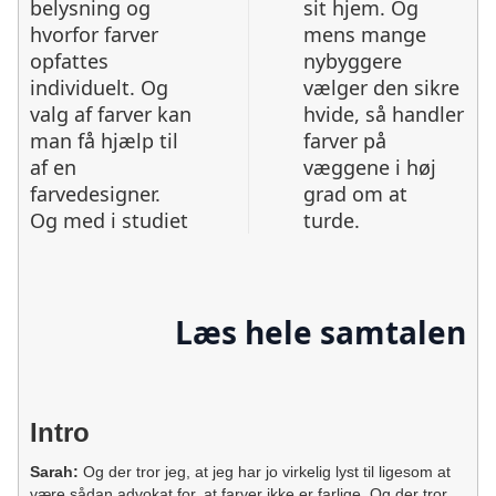
belysning og
sit hjem. Og
hvorfor farver
mens mange
opfattes
nybyggere
individuelt. Og
vælger den sikre
valg af farver kan
hvide, så handler
man få hjælp til
farver på
af en
væggene i høj
farvedesigner.
grad om at
Og med i studiet
turde.
Læs hele samtalen
Intro
Sarah:
Og der tror jeg, at jeg har jo virkelig lyst til ligesom at
være sådan advokat for, at farver ikke er farlige. Og der tror