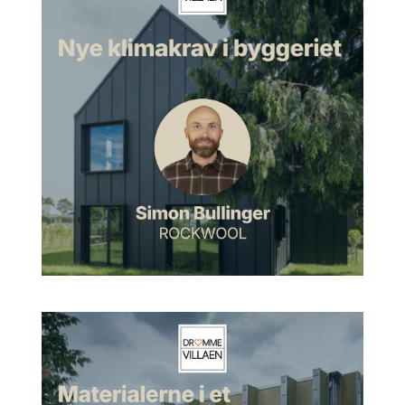
som hedder Sarah Ghotlib. Og her har jeg specialiseret mig i
det, jeg kalder spatial design, som ligesom er indretning og
branding. Og jeg arbejder hovedsageligt med at farvesætte
store offentlige institutioner, kontorer, men også private hjem.
Og så er jeg faktisk også lidt i gang med at udvikle farver til
produkter og interiør også, så det bliver spændende, hvad det
bliver til.
Morten:
Ej, hvor spændende. Hvad er din baggrund for at
komme ind og arbejde med sådan nogle ting?
Sarah:
Jamen, som mange opdager, hvis de går ind og kigger
på min hjemmeside eller måske på min Instagram, så
kommunikerer jeg meget på engelsk, men det er simpelthen
fordi, at jeg har boet og læst i England. Jeg har en master fra
det, der hedder Royal College of Art i London. Og der har jeg
simpelthen boet i 10 år og studeret og arbejdet.
Morten:
Ja.
Sarah:
Men min baggrund er jo ligesom visuel
kommunikation. Og før jeg blev selvstændig, har jeg
hovedsageligt arbejdet med branding med mode- og
livsstilskunder, og det udviklede sig bare til, at det også