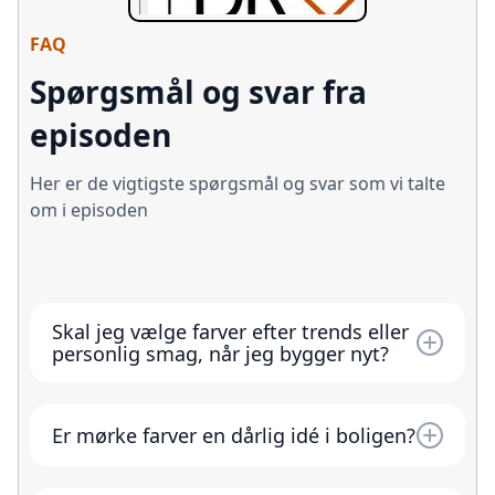
FAQ
Spørgsmål og svar fra
episoden
Her er de vigtigste spørgsmål og svar som vi talte
om i episoden
Skal jeg vælge farver efter trends eller
personlig smag, når jeg bygger nyt?
Gå efter personlig smag. Et hus skal fungere i
mange år, mens trends kommer og går. Du
Er mørke farver en dårlig idé i boligen?
kan sagtens lade dig inspirere af tidens natur-
og jordfarver, men beslutningerne bør tage
Nej, mørke farver kan give dybde, ro og en