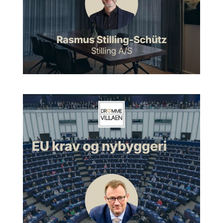
fordi hun ville gerne se, om hun kunne lide det, jeg lavede. Og
der sagde jeg simpelthen, jamen, du køber ikke min stil. Det
er ikke sådan, at jeg har nogle farver, jeg bruger, og så siger
jeg: Nu skal I allesammen have lyseblå vægge og mørkeblå
karme. For mig er indretning dybt personligt, og farver er dybt
personlige. Så det er noget, fordi farver er noget, der bliver
skabt inde i os selv.
Sarah:
Så derfor kommer jeg ud og prøver simpelthen at få
lavet en eller anden form for lille psykologisk analyse af, hvad
er det bare, I godt kunne tænke jer hjemme hos jer? Altså skal
det være hyggeligt, skal det være varmt? Skal det være
spændende? Skal der være sjov og ballade? Vil I gerne have
et meget kunstnerisk hjem? Hvad for nogle slags følelser og
stemninger I godt kunne tænke jer? Og så ud fra det vil jeg
udarbejde en farveskala.
Sarah:
Selvfølgelig vil jeg så komme med den ekspertise, jeg
ved, hvilke farver der fungerer i stor skala. Det tænker jeg, alle
har prøvet, det der med, at man har set en flot farve på en lille
farveprøve nede i en farvehandel, kommer man hjem og
maler den, og lige pludselig så ser den altså lidt anderledes
ud, når den kommer op på en stor væg.