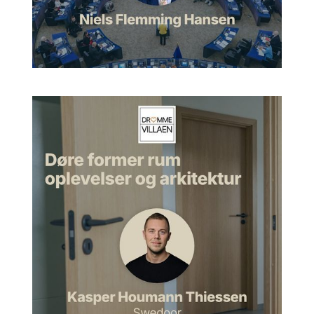
Morten:
Jeg rækker hånden op her. Det lavede jeg i min
første lejlighed. Det så forfærdeligt ud, så den kender jeg i
hvert fald.
Sarah:
Lige præcis. Så det er jo selvfølgelig en ting, at jeg ved
ligesom nogle nuancer, der fungerer godt. Jeg har en stor
kollektion af farveprøver. Og så arbejder jeg jo selvfølgelig
også med at skabe en farveskala, der så er harmonisk. Det vil
sige, det kan jo godt være, at den så er mere duset eller
kraftige farver eller kolde eller varme farver. Altså så det er
forskellige farver, der på en eller anden måde også
harmonerer med hinanden og derfor også harmonerer hele
vejen igennem hjemmet.
Farver er ikke farlige
Morten:
Ja. Jeg er faktisk nysgerrig på, har du givet folk en
aha-oplevelse? Altså jeg tror personligt ikke, at jeg ville være i
stand til at kunne sammensætte farverne selv. Men jeg ville
have en idé om, hvad retningen er, og jeg ville også have en
idé om, hvad vej det her skulle gå. Så hvis jeg nu siger, det
skulle være nogle naturfarver, det skulle være nogle lidt
mørkere farver, nogle lerfarver, noget måske en