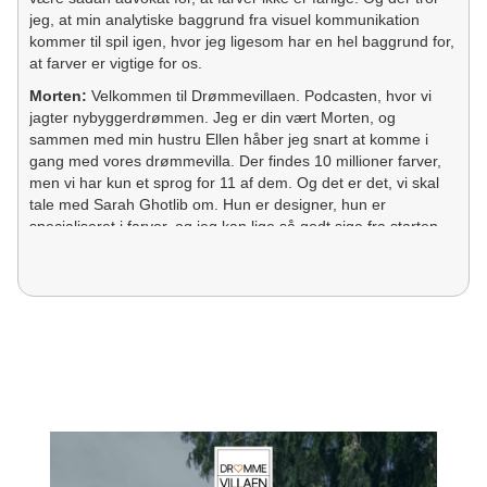
jeg, at min analytiske baggrund fra visuel kommunikation
kommer til spil igen, hvor jeg ligesom har en hel baggrund for,
at farver er vigtige for os.
Morten:
Velkommen til Drømmevillaen. Podcasten, hvor vi
jagter nybyggerdrømmen. Jeg er din vært Morten, og
sammen med min hustru Ellen håber jeg snart at komme i
gang med vores drømmevilla. Der findes 10 millioner farver,
men vi har kun et sprog for 11 af dem. Og det er det, vi skal
tale med Sarah Ghotlib om. Hun er designer, hun er
specialiseret i farver, og jeg kan lige så godt sige fra starten
af: Der skal spræl på. Sarah, velkommen i Drømmevillaen.
Sarah:
Tak skal du have.
Morten:
I dag handler det om farver. Og masser af farver. Og
det skal vi jo til at prøve at nørde lidt i dag, fordi du er
designer, og din passion, det er bare farver. Og det er derfor,
jeg har glædet mig helt vildt til at snakke med dig i dag. Men
jeg er sikker på, at du kan præsentere dig bedre, end jeg kan,
så hvem er du?
Sarah:
Jamen, jeg hedder Sarah Ghotlib, og jeg er
designkonsulent og art director. Jeg har mit eget designstudio,