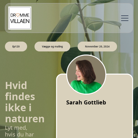
Ep120
Vægge og maling
November 20, 2024
Hvid
findes
Sarah Gottlieb
ikke i
naturen
Lyt med,
hvis du har