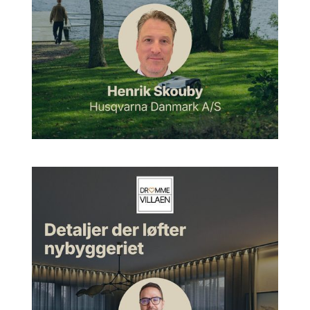
er jo i gang med at bygge. Ellen og jeg er jo i gang med at
bygge vores. Der kommer sådan en stor køkken-alrum. Der
er en masse natur udenfor. Der er store vinduespartier.
Hvordan ville du gribe sådan en opgave an med faktisk at
prøve at hjælpe os med at fange den der, hvad er egentlig
den rigtige sammensætning for os?
Sarah:
Jamen faktisk er det jo ligesom, jeg elsker jo generelt,
og så vil jeg også sige en anden ting, jeg elsker generelt at
møde mennesker og snakke med dem, og det er også derfor,
jeg har en podcast også. Men det vil helt klart starte sådan, at
I vil booke mig, så kommer jeg ud og besøger jer og jeres
hjem. Og så snakker vi simpelthen om, for mit vedkommende
er det meget vigtigt, hvad for nogle følelser og stemninger I
gerne vil have derhjemme. Selvfølgelig, hvordan ser det ud,
hvordan er det, hvor bor I henne? Bor I i byen? Bor I tæt på
natur? Og hvad er vigtigt for jer?
Sarah:
Selvfølgelig handler det jo også om nogle ting, der kan
handle om stil, hvad for en slags stil I har. Og der tror jeg, en
ting som jeg har oplevet en gang, for eksempel med en
kunde, der kontaktede mig, hun ville gerne se flere billeder af
det arbejde, jeg havde lavet i forhold til farvekonsultationer,